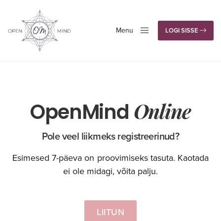
Menu
LOGI SISSE
Close
Online
OpenMind
Pole veel liikmeks registreerinud?
Esimesed 7-päeva on proovimiseks tasuta. Kaotada
ei ole midagi, võita palju.
LIITUN