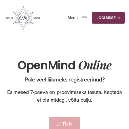
Menu
LOGI SISSE
Close
Online
OpenMind
Pole veel liikmeks registreerinud?
Esimesed 7-päeva on proovimiseks tasuta. Kaotada
ei ole midagi, võita palju.
LIITUN