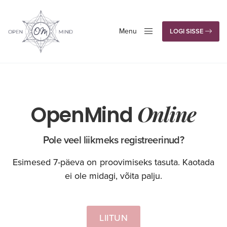
Menu
LOGI SISSE
Close
Online
OpenMind
Pole veel liikmeks registreerinud?
Esimesed 7-päeva on proovimiseks tasuta. Kaotada
ei ole midagi, võita palju.
LIITUN